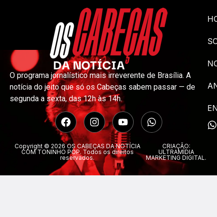
H
S
NO
O programa jornalístico mais irreverente de Brasília. A
A
notícia do jeito que só os Cabeças sabem passar — de
segunda a sexta, das 12h às 14h.
E
Copyright © 2026 OS CABEÇAS DA NOTÍCIA
CRIAÇÃO:
COM TONINHO POP. Todos os direitos
ULTRAMÍDIA
reservados.
MARKETING DIGITAL.