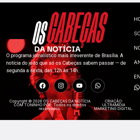
H
S
NO
O programa jornalístico mais irreverente de Brasília. A
A
notícia do jeito que só os Cabeças sabem passar — de
segunda a sexta, das 12h às 14h.
E
Copyright © 2026 OS CABEÇAS DA NOTÍCIA
CRIAÇÃO:
COM TONINHO POP. Todos os direitos
ULTRAMÍDIA
reservados.
MARKETING DIGITAL.