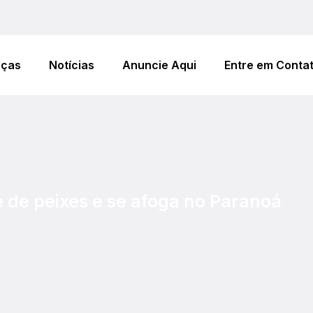
eças
Notícias
Anuncie Aqui
Entre em Conta
e de peixes e se afoga no Paranoá