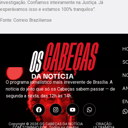
investigação. Confiamos inteiramente na Justiça. Já
esperávamos isso e estamos 100% tranquilos”.
Fonte: Correio Braziliense
H
S
NO
O programa jornalístico mais irreverente de Brasília. A
A
notícia do jeito que só os Cabeças sabem passar — de
segunda a sexta, das 12h às 14h.
E
Copyright © 2026 OS CABEÇAS DA NOTÍCIA
CRIAÇÃO:
COM TONINHO POP. Todos os direitos
ULTRAMÍDIA