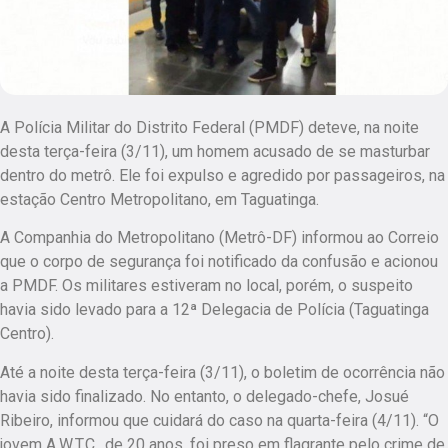
A Polícia Militar do Distrito Federal (PMDF) deteve, na noite
desta terça-feira (3/11), um homem acusado de se masturbar
dentro do metrô. Ele foi expulso e agredido por passageiros, na
estação Centro Metropolitano, em Taguatinga.
A Companhia do Metropolitano (Metrô-DF) informou ao Correio
que o corpo de segurança foi notificado da confusão e acionou
a PMDF. Os militares estiveram no local, porém, o suspeito
havia sido levado para a 12ª Delegacia de Polícia (Taguatinga
Centro).
Até a noite desta terça-feira (3/11), o boletim de ocorrência não
havia sido finalizado. No entanto, o delegado-chefe, Josué
Ribeiro, informou que cuidará do caso na quarta-feira (4/11). “O
jovem A.W.T.C., de 20 anos, foi preso em flagrante pelo crime de