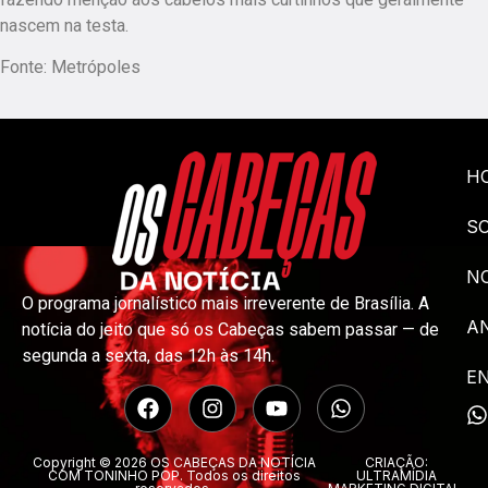
nascem na testa.
Fonte: Metrópoles
H
S
NO
O programa jornalístico mais irreverente de Brasília. A
A
notícia do jeito que só os Cabeças sabem passar — de
segunda a sexta, das 12h às 14h.
E
Copyright © 2026 OS CABEÇAS DA NOTÍCIA
CRIAÇÃO:
COM TONINHO POP. Todos os direitos
ULTRAMÍDIA