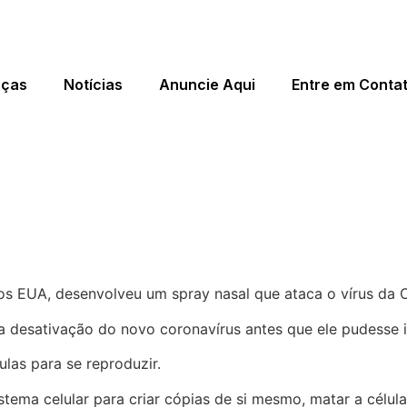
eças
Notícias
Anuncie Aqui
Entre em Conta
ronavírus antes da infecção:
nos EUA, desenvolveu um spray nasal que ataca o vírus da 
desativação do novo coronavírus antes que ele pudesse in
las para se reproduzir.
stema celular para criar cópias de si mesmo, matar a célula 