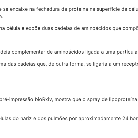
ue se encaixe na fechadura da proteína na superfície da c
a.
ma célula e expõe duas cadeias de aminoácidos que compõ
deia complementar de aminoácidos ligada a uma partícula 
a das cadeias que, de outra forma, se ligaria a um receptor
 pré-impressão bioRxiv, mostra que o spray de lipoproteín
lulas do nariz e dos pulmões por aproximadamente 24 hor