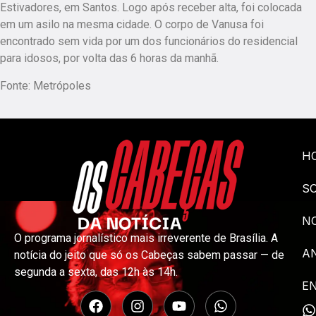
Estivadores, em Santos. Logo após receber alta, foi colocada
em um asilo na mesma cidade. O corpo de Vanusa foi
encontrado sem vida por um dos funcionários do residencial
para idosos, por volta das 6 horas da manhã.
Fonte: Metrópoles
H
S
NO
O programa jornalístico mais irreverente de Brasília. A
A
notícia do jeito que só os Cabeças sabem passar — de
segunda a sexta, das 12h às 14h.
E