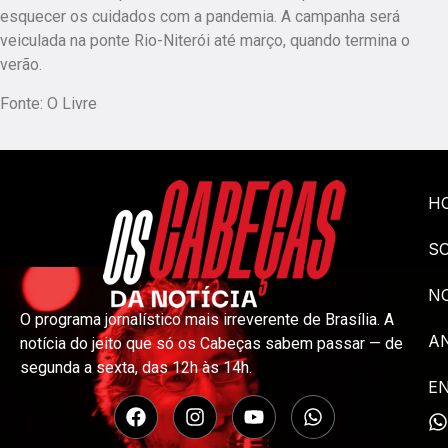
esquecer os cuidados com a pandemia. A campanha será
veiculada na ponte Rio-Niterói até março, quando termina o
verão.
Fonte: O Livre
H
S
NO
O programa jornalístico mais irreverente de Brasília. A
A
notícia do jeito que só os Cabeças sabem passar — de
segunda a sexta, das 12h às 14h.
E