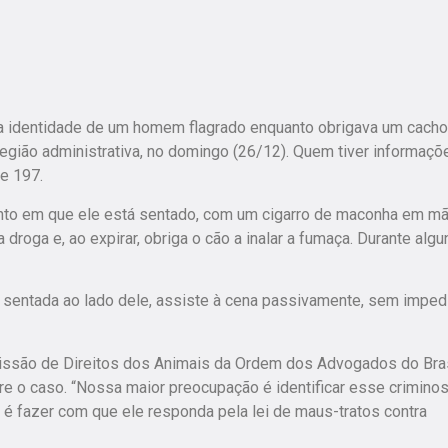
 a identidade de um homem flagrado enquanto obrigava um cacho
egião administrativa, no domingo (26/12). Quem tiver informaçõ
e 197.
to em que ele está sentado, com um cigarro de maconha em mã
droga e, ao expirar, obriga o cão a inalar a fumaça. Durante algu
 sentada ao lado dele, assiste à cena passivamente, sem impedi
issão de Direitos dos Animais da Ordem dos Advogados do Bras
re o caso. “Nossa maior preocupação é identificar esse crimino
o é fazer com que ele responda pela lei de maus-tratos contra