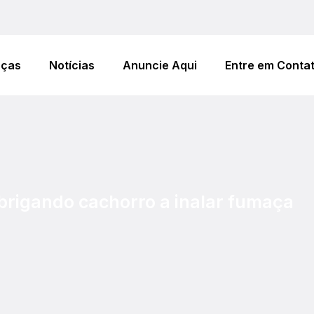
eças
Notícias
Anuncie Aqui
Entre em Conta
brigando cachorro a inalar fumaça