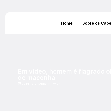
Home
Sobre os Cab
Em vídeo, homem é flagrado o
de maconha
29 DE DEZEMBRO DE 2020