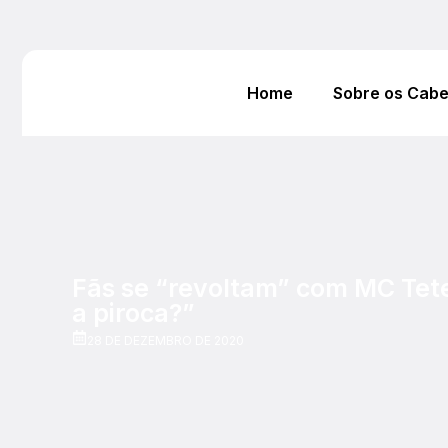
Home
Sobre os Cab
Fãs se “revoltam” com MC Tete
a piroca?”
28 DE DEZEMBRO DE 2020