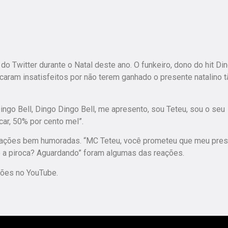
Twitter durante o Natal deste ano. O funkeiro, dono do hit Di
ficaram insatisfeitos por não terem ganhado o presente natalino 
Dingo Bell, Dingo Dingo Bell, me apresento, sou Teteu, sou o seu
car, 50% por cento mel”.
lamações bem humoradas. “MC Teteu, você prometeu que meu pre
dê a piroca? Aguardando” foram algumas das reações.
ções no YouTube.