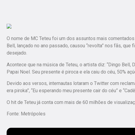
O nome de MC Teteu foi um dos assuntos mais comentados do 
Bell, lançado no ano passado, causou “revolta” nos fãs, que 
desejado.
Acontece que na música de Teteu, o artista diz: “Dingo Bell, 
Papai Noel. Seu presente é piroca e ela caiu do céu, 50% açú
Devido aos versos, internautas lotaram o Twitter com rec
era piroka”, “Eu esperando meu presente cair do céu” e “Ca
O hit de Teteu já conta com mais de 60 milhões de visualiza
Fonte: Metrópoles