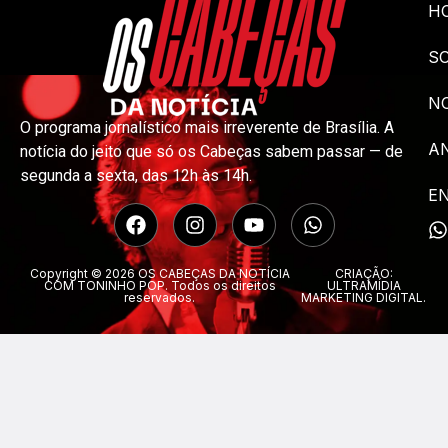
H
S
NO
O programa jornalístico mais irreverente de Brasília. A
A
notícia do jeito que só os Cabeças sabem passar — de
segunda a sexta, das 12h às 14h.
E
Copyright © 2026 OS CABEÇAS DA NOTÍCIA
CRIAÇÃO:
COM TONINHO POP. Todos os direitos
ULTRAMÍDIA
reservados.
MARKETING DIGITAL.