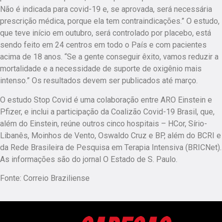
Não é indicada para covid-19 e, se aprovada, será necessária
prescrição médica, porque ela tem contraindicações.” O estudo,
que teve início em outubro, será controlado por placebo, está
sendo feito em 24 centros em todo o País e com pacientes
acima de 18 anos. “Se a gente conseguir êxito, vamos reduzir a
mortalidade e a necessidade de suporte de oxigênio mais
intenso.” Os resultados devem ser publicados até março.
O estudo Stop Covid é uma colaboração entre ARO Einstein e
Pfizer, e inclui a participação da Coalizão Covid-19 Brasil, que,
além do Einstein, reúne outros cinco hospitais – HCor, Sírio-
Libanês, Moinhos de Vento, Oswaldo Cruz e BP, além do BCRI e
da Rede Brasileira de Pesquisa em Terapia Intensiva (BRICNet).
As informações são do jornal O Estado de S. Paulo.
Fonte: Correio Braziliense