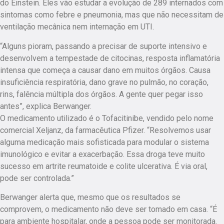
do Einstein. Eles vão estudar a evolução de 289 internados com
sintomas como febre e pneumonia, mas que não necessitam de
ventilação mecânica nem internação em UTI.
“Alguns pioram, passando a precisar de suporte intensivo e
desenvolvem a tempestade de citocinas, resposta inflamatória
intensa que começa a causar dano em muitos órgãos. Causa
insuficiência respiratória, dano grave no pulmão, no coração,
rins, falência múltipla dos órgãos. A gente quer pegar isso
antes”, explica Berwanger.
O medicamento utilizado é o Tofacitinibe, vendido pelo nome
comercial Xeljanz, da farmacêutica Pfizer. “Resolvemos usar
alguma medicação mais sofisticada para modular o sistema
imunológico e evitar a exacerbação. Essa droga teve muito
sucesso em artrite reumatoide e colite ulcerativa. É via oral,
pode ser controlada.”
Berwanger alerta que, mesmo que os resultados se
comprovem, o medicamento não deve ser tomado em casa. “É
para ambiente hospitalar, onde a pessoa pode ser monitorada.