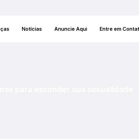
eças
Notícias
Anuncie Aqui
Entre em Conta
os para esconder sua sexualidade