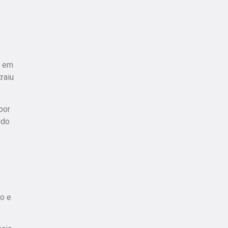
a em
raiu
por
ido
o e