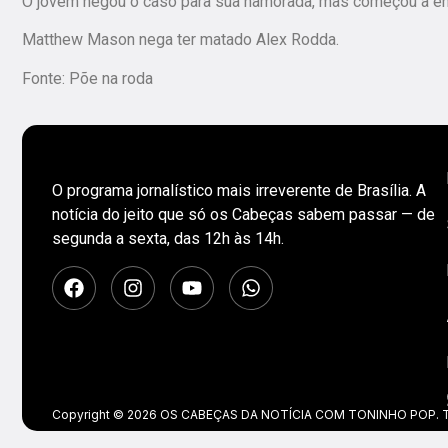
O jovem negou o caso para sua namorada, mas começou a env
Matthew Mason nega ter matado Alex Rodda.
Fonte: Põe na roda
O programa jornalístico mais irreverente de Brasília. A
notícia do jeito que só os Cabeças sabem passar — de
segunda a sexta, das 12h às 14h.
Copyright © 2026 OS CABEÇAS DA NOTÍCIA COM TONINHO POP. Tod