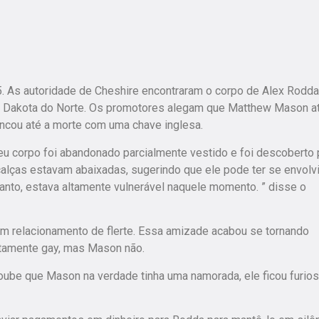
. As autoridade de Cheshire encontraram o corpo de Alex Rodd
da Dakota do Norte. Os promotores alegam que Matthew Mason at
ancou até a morte com uma chave inglesa.
Seu corpo foi abandonado parcialmente vestido e foi descoberto 
alças estavam abaixadas, sugerindo que ele pode ter se envolv
anto, estava altamente vulnerável naquele momento. ” disse o
 relacionamento de flerte. Essa amizade acabou se tornando
rtamente gay, mas Mason não.
be que Mason na verdade tinha uma namorada, ele ficou furios