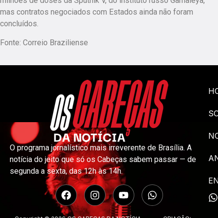
milhões de doses da Sputnik V, do instituto russo Gamaleya,
mas contratos negociados com Estados ainda não foram
concluídos.
Fonte: Correio Braziliense
H
S
NO
O programa jornalístico mais irreverente de Brasília. A
A
notícia do jeito que só os Cabeças sabem passar — de
segunda a sexta, das 12h às 14h.
E