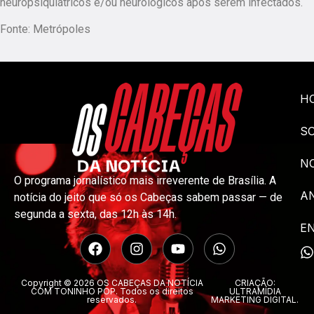
neuropsiquiátricos e/ou neurológicos após serem infectados.
Fonte: Metrópoles
H
S
NO
O programa jornalístico mais irreverente de Brasília. A
A
notícia do jeito que só os Cabeças sabem passar — de
segunda a sexta, das 12h às 14h.
E
Copyright © 2026 OS CABEÇAS DA NOTÍCIA
CRIAÇÃO:
COM TONINHO POP. Todos os direitos
ULTRAMÍDIA
reservados.
MARKETING DIGITAL.