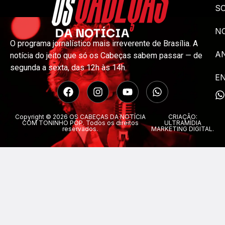
S
NO
O programa jornalístico mais irreverente de Brasília. A
A
notícia do jeito que só os Cabeças sabem passar — de
segunda a sexta, das 12h às 14h.
E
Copyright © 2026 OS CABEÇAS DA NOTÍCIA
CRIAÇÃO:
COM TONINHO POP. Todos os direitos
ULTRAMÍDIA
reservados.
MARKETING DIGITAL.