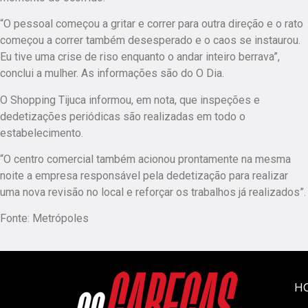
“O pessoal começou a gritar e correr para outra direção e o rato
começou a correr também desesperado e o caos se instaurou.
Eu tive uma crise de riso enquanto o andar inteiro berrava”,
conclui a mulher. As informações são do O Dia.
O Shopping Tijuca informou, em nota, que inspeções e
dedetizações periódicas são realizadas em todo o
estabelecimento.
“O centro comercial também acionou prontamente na mesma
noite a empresa responsável pela dedetização para realizar
uma nova revisão no local e reforçar os trabalhos já realizados”.
Fonte: Metrópoles
H