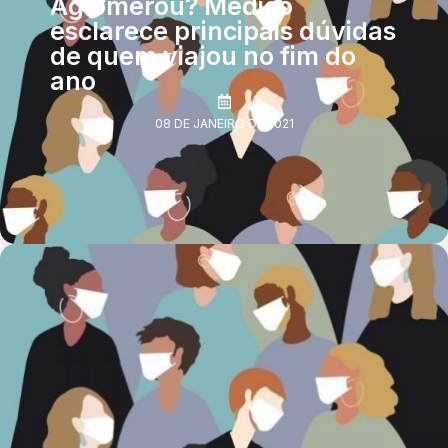
Aglomerou? Médico
esclarece principais dúvidas
de quem viajou no fim do
ano
08 DE JANEIRO DE 2021