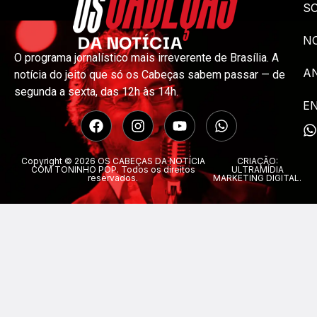
S
NO
O programa jornalístico mais irreverente de Brasília. A
A
notícia do jeito que só os Cabeças sabem passar — de
segunda a sexta, das 12h às 14h.
E
Copyright © 2026 OS CABEÇAS DA NOTÍCIA
CRIAÇÃO:
COM TONINHO POP. Todos os direitos
ULTRAMÍDIA
reservados.
MARKETING DIGITAL.