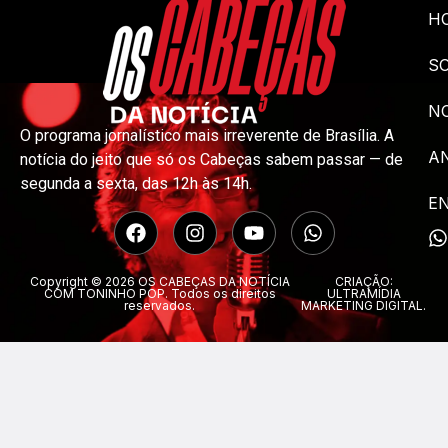
H
S
NO
O programa jornalístico mais irreverente de Brasília. A
A
notícia do jeito que só os Cabeças sabem passar — de
segunda a sexta, das 12h às 14h.
E
Copyright © 2026 OS CABEÇAS DA NOTÍCIA
CRIAÇÃO:
COM TONINHO POP. Todos os direitos
ULTRAMÍDIA
reservados.
MARKETING DIGITAL.