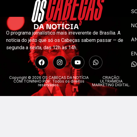
S
NO
O programa jornalístico mais irreverente de Brasília. A
A
notícia do jeito que só os Cabeças sabem passar — de
segunda a sexta, das 12h às 14h.
E
Copyright © 2026 OS CABEÇAS DA NOTÍCIA
CRIAÇÃO:
COM TONINHO POP. Todos os direitos
ULTRAMÍDIA
reservados.
MARKETING DIGITAL.