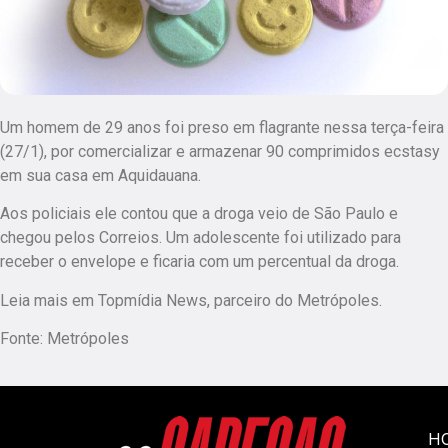
Um homem de 29 anos foi preso em flagrante nessa terça-feira
(27/1), por comercializar e armazenar 90 comprimidos ecstasy
em sua casa em Aquidauana.
Aos policiais ele contou que a droga veio de São Paulo e
chegou pelos Correios. Um adolescente foi utilizado para
receber o envelope e ficaria com um percentual da droga.
Leia mais em Topmídia News, parceiro do Metrópoles.
Fonte: Metrópoles
H