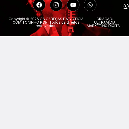
Copyright © 2026 OS CABEÇAS DA NOTÍCIA
CRIAÇÃO:
COM TONINHO POP. Todos os direitos
ULTRAMÍDIA
reservados.
MARKETING DIGITAL.