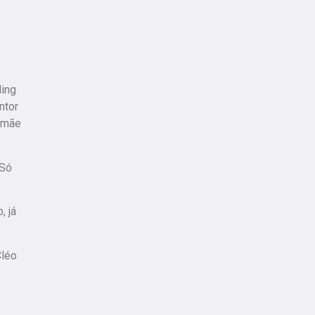
ling
ntor
a mãe
 Só
, já
Cléo