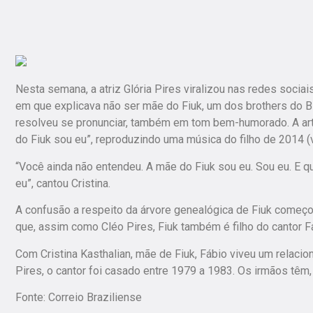
Nesta semana, a atriz Glória Pires viralizou nas redes socia
em que explicava não ser mãe do Fiuk, um dos brothers do BB
resolveu se pronunciar, também em tom bem-humorado. A artis
do Fiuk sou eu”, reproduzindo uma música do filho de 2014 (v
“Você ainda não entendeu. A mãe do Fiuk sou eu. Sou eu. E q
eu”, cantou Cristina.
A confusão a respeito da árvore genealógica de Fiuk começou
que, assim como Cléo Pires, Fiuk também é filho do cantor Fá
Com Cristina Kasthalian, mãe de Fiuk, Fábio viveu um relaci
Pires, o cantor foi casado entre 1979 a 1983. Os irmãos têm,
Fonte: Correio Braziliense