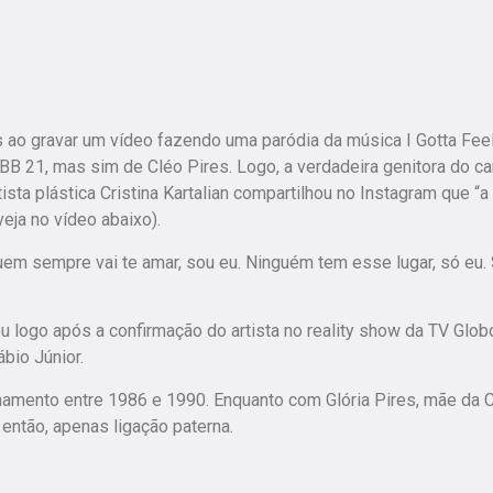
is ao gravar um vídeo fazendo uma paródia da música I Gotta Fee
B 21, mas sim de Cléo Pires. Logo, a verdadeira genitora do ca
ta plástica Cristina Kartalian compartilhou no Instagram que “
eja no vídeo abaixo).
uem sempre vai te amar, sou eu. Ninguém tem esse lugar, só eu.
 logo após a confirmação do artista no reality show da TV Globo
bio Júnior.
onamento entre 1986 e 1990. Enquanto com Glória Pires, mãe da 
 então, apenas ligação paterna.