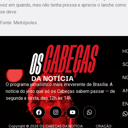
vez em quando, mas não tenha pressa e aprecie o lanche como
se deve.
Fonte: Metrópoles
H
S
NO
O programa jornalístico mais irreverente de Brasília. A
A
notícia do jeito que só os Cabeças sabem passar — de
segunda a sexta, das 12h às 14h.
E
Copyright © 2026 OS CABEÇAS DA NOTÍCIA
CRIAÇÃO: