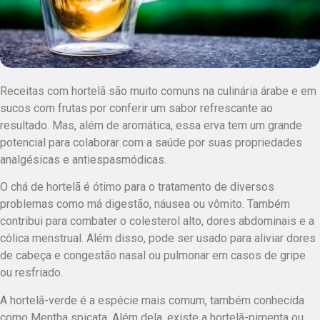
Receitas com hortelã são muito comuns na culinária árabe e em
sucos com frutas por conferir um sabor refrescante ao
resultado. Mas, além de aromática, essa erva tem um grande
potencial para colaborar com a saúde por suas propriedades
analgésicas e antiespasmódicas.
O chá de hortelã é ótimo para o tratamento de diversos
problemas como má digestão, náusea ou vômito. Também
contribui para combater o colesterol alto, dores abdominais e a
cólica menstrual. Além disso, pode ser usado para aliviar dores
de cabeça e congestão nasal ou pulmonar em casos de gripe
ou resfriado.
A hortelã-verde é a espécie mais comum, também conhecida
como Mentha spicata. Além dela, existe a hortelã-pimenta ou