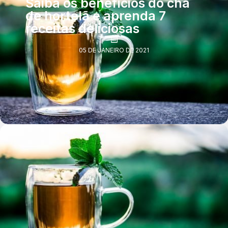
Saiba os benefícios do chá
de hortelã e aprenda 7
receitas deliciosas
05 DE JANEIRO DE 2021