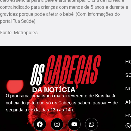
óleo essencial para a pele e aromaterapia. O chá de hortelã é
contraindicado para crianças com menos de 5 anos e durante a
gravidez porque pode afetar o bebê. (Com informações do
portal Tua Saúde)
Fonte: Metrópoles
H
S
NO
O programa jornalístico mais irreverente de Brasília. A
A
notícia do jeito que só os Cabeças sabem passar — de
segunda a sexta, das 12h às 14h.
E