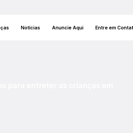
eças
Notícias
Anuncie Aqui
Entre em Conta
es para entreter as crianças em