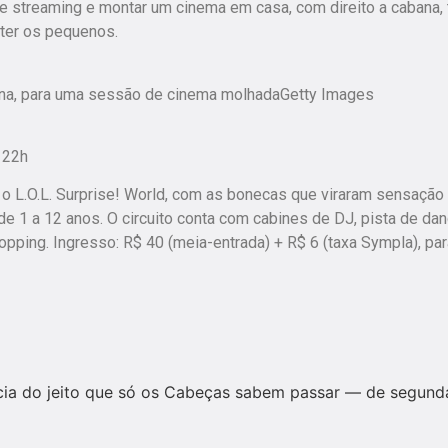
 de streaming e montar um cinema em casa, com direito a cabana, 
eter os pequenos.
cina, para uma sessão de cinema molhadaGetty Images
 22h
 o L.O.L. Surprise! World, com as bonecas que viraram sensação
e 1 a 12 anos. O circuito conta com cabines de DJ, pista de dan
opping. Ingresso: R$ 40 (meia-entrada) + R$ 6 (taxa Sympla), par
tícia do jeito que só os Cabeças sabem passar — de segunda