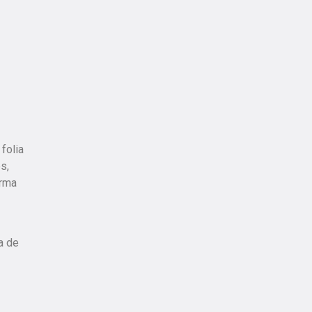
folia
s,
orma
a de