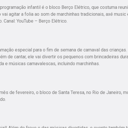
programação infantil é o bloco Berço Elétrico, que costuma reuni
vai agitar a folia ao som de marchinhas tradicionais, axé music 
do. Canal: YouTube – Berço Elétrico.
amação especial para o fim de semana de carnaval das crianças.
lém de cantar, ele vai divertir os pequenos com brincadeiras dur
da e músicas carnavalescas, incluindo marchinhas.
ês de fevereiro, o bloco de Santa Teresa, no Rio de Janeiro, m
do.
ial! Além do frevo e das músicas divertidas, o evento também t