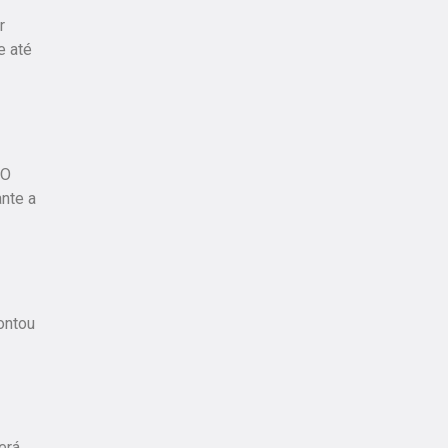
r
e até
 O
ante a
ontou
erá