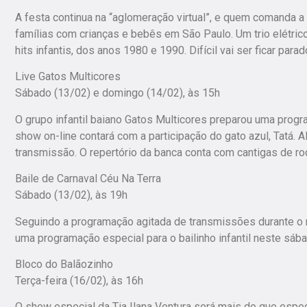
A festa continua na “aglomeração virtual”, e quem comanda a 
famílias com crianças e bebês em São Paulo. Um trio elétrico 
hits infantis, dos anos 1980 e 1990. Difícil vai ser ficar para
Live Gatos Multicores
Sábado (13/02) e domingo (14/02), às 15h
O grupo infantil baiano Gatos Multicores preparou uma progr
show on-line contará com a participação do gato azul, Tatá. A
transmissão. O repertório da banca conta com cantigas de ro
Baile de Carnaval Céu Na Terra
Sábado (13/02), às 19h
Seguindo a programação agitada de transmissões durante o m
uma programação especial para o bailinho infantil neste sába
Bloco do Balãozinho
Terça-feira (16/02), às 16h
O show especial da Tia Ilana Ventura será mais do que espec