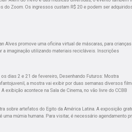
ravés do Zoom. Os ingressos custam R$ 20 e podem ser adquirido
nan Alves promove uma oficina virtual de máscaras, para crianças
ar a imaginação utilizando materiais recicláveis. Inscrições
e os dias 2 e 21 de fevereiro, Desenhando Futuros: Mostra
nfantojuvenil, a mostra vai exibir por duas semanas diversos fil
s. A exibição acontece na Sala de Cinema, no vão livre do CCBB
 sobre artefatos do Egito da América Latina. A exposição grat
 até uma múmia humana. Para visitar, é necessário agendamento pr