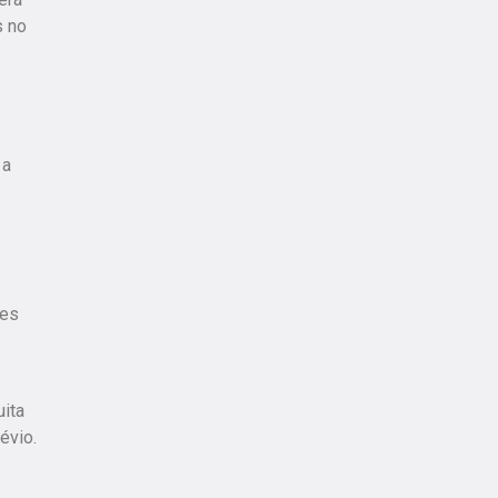
s no
 a
mes
uita
évio.