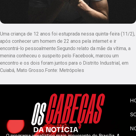
Uma criança de 12 anos foi estuprada nessa quinta-feira (11/2),
após conhecer um homem de 22 anos pela internet e ir
encontrá-lo pessoalmente.Segundo relato da mãe da vítima, a
menina conheceu o suspeito pelo Facebook, marcou um
encontro e os dois foram juntos para o Distrito Industrial, em
Cuiabá, Mato Grosso.Fonte: Metrópoles
H
S
NO
O programa jornalístico mais irreverente de Brasília. A