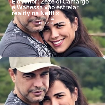
É o Amor: Zezé di Camargo
e Wanessa vão estrelar
reality na Netflix
03 DE FEVEREIRO DE 2021