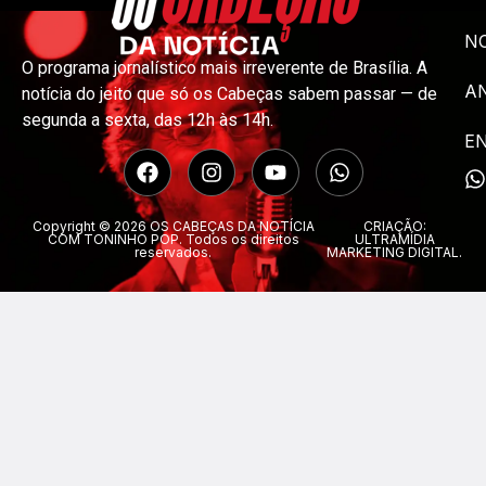
NO
O programa jornalístico mais irreverente de Brasília. A
A
notícia do jeito que só os Cabeças sabem passar — de
segunda a sexta, das 12h às 14h.
E
Copyright © 2026 OS CABEÇAS DA NOTÍCIA
CRIAÇÃO:
COM TONINHO POP. Todos os direitos
ULTRAMÍDIA
reservados.
MARKETING DIGITAL.