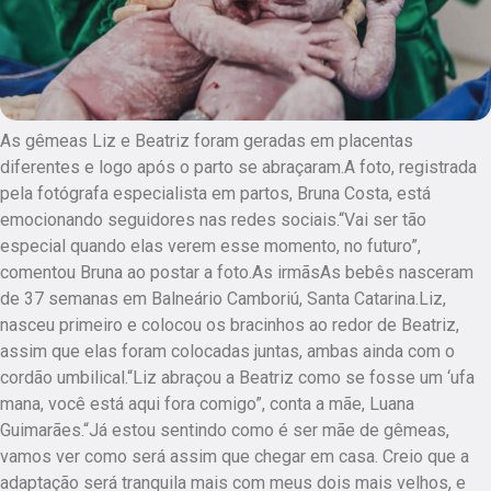
As gêmeas Liz e Beatriz foram geradas em placentas
diferentes e logo após o parto se abraçaram.A foto, registrada
pela fotógrafa especialista em partos, Bruna Costa, está
emocionando seguidores nas redes sociais.“Vai ser tão
especial quando elas verem esse momento, no futuro”,
comentou Bruna ao postar a foto.As irmãsAs bebês nasceram
de 37 semanas em Balneário Camboriú, Santa Catarina.Liz,
nasceu primeiro e colocou os bracinhos ao redor de Beatriz,
assim que elas foram colocadas juntas, ambas ainda com o
cordão umbilical.“Liz abraçou a Beatriz como se fosse um ‘ufa
mana, você está aqui fora comigo”, conta a mãe, Luana
Guimarães.“Já estou sentindo como é ser mãe de gêmeas,
vamos ver como será assim que chegar em casa. Creio que a
adaptação será tranquila mais com meus dois mais velhos, e