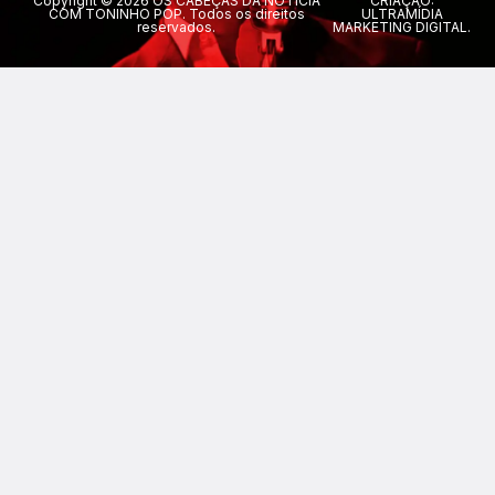
Copyright © 2026 OS CABEÇAS DA NOTÍCIA
CRIAÇÃO:
COM TONINHO POP. Todos os direitos
ULTRAMÍDIA
reservados.
MARKETING DIGITAL.