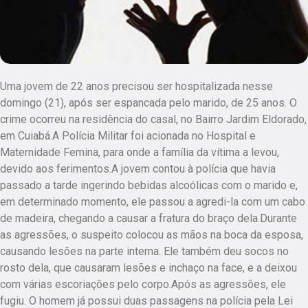
Uma jovem de 22 anos precisou ser hospitalizada nesse
domingo (21), após ser espancada pelo marido, de 25 anos. O
crime ocorreu na residência do casal, no Bairro Jardim Eldorado,
em Cuiabá.A Polícia Militar foi acionada no Hospital e
Maternidade Femina, para onde a família da vítima a levou,
devido aos ferimentos.A jovem contou à polícia que havia
passado a tarde ingerindo bebidas alcoólicas com o marido e,
em determinado momento, ele passou a agredi-la com um cabo
de madeira, chegando a causar a fratura do braço dela.Durante
as agressões, o suspeito colocou as mãos na boca da esposa,
causando lesões na parte interna. Ele também deu socos no
rosto dela, que causaram lesões e inchaço na face, e a deixou
com várias escoriações pelo corpo.Após as agressões, ele
fugiu. O homem já possui duas passagens na polícia pela Lei