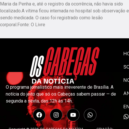
Maria da Penha e, até o registro da ocorrência, não havia sido
localizado.A vítima ficou internada no hospital sob observação e
sendo medicada. O caso foi registrado como lesão
corporal.Fonte: O Livre
H
S
NO
O programa jornalístico mais irreverente de Brasília. A
A
notícia do jeito que só os Cabeças sabem passar — de
segunda a sexta, das 12h às 14h.
E