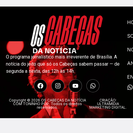
H
S
NO
O programa jornalístico mais irreverente de Brasília. A
A
notícia do jeito que só os Cabeças sabem passar — de
segunda a sexta, das 12h às 14h.
E
Copyright © 2026 OS CABEÇAS DA NOTÍCIA
CRIAÇÃO:
COM TONINHO POP. Todos os direitos
ULTRAMÍDIA
reservados.
MARKETING DIGITAL.