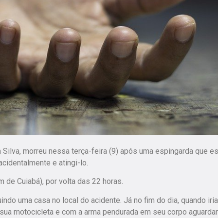
 Silva, morreu nessa terça-feira (9) após uma espingarda que e
acidentalmente e atingi-lo.
 de Cuiabá), por volta das 22 horas.
uindo uma casa no local do acidente. Já no fim do dia, quando iri
 em sua motocicleta e com a arma pendurada em seu corpo aguarda