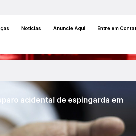
eças
Notícias
Anuncie Aqui
Entre em Conta
isparo acidental de espingarda em