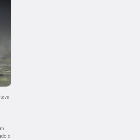
stava
am
ndo o