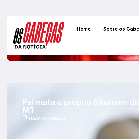
Home
Sobre os Cab
Pai mata o próprio filho com d
MT
11 DE MARÇO DE 2021