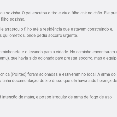
u sozinha. O pai escutou o tiro e viu o filho cair no chão. Ele pr
filho sozinho.
ele arrastou o filho até a residência que estavam construindo e,
ês quilômetros, onde pediu socorro urgente.
caminhonete e o levando para a cidade. No caminho encontraram
mu), que havia sido acionada para prestar socorro, mas a equip
 Técnica (Politec) foram acionadas e estiveram no local. A arma do
ão tinha documentação dela e disse que ela havia sido herança d
 intenção de matar, e posse irregular de arma de fogo de uso