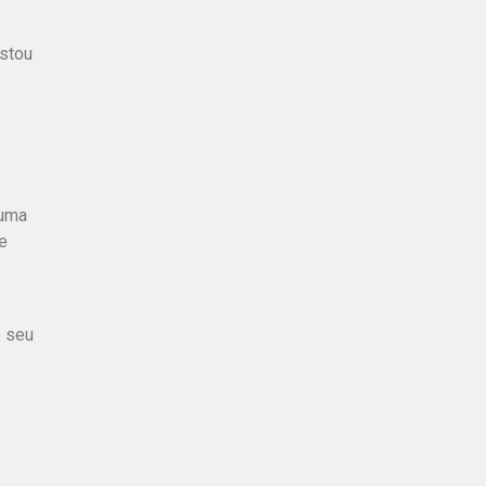
estou
 uma
e
e seu