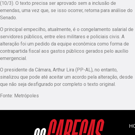
(10/3). O texto precisa ser aprovado sem a inclusão de
emendas, uma vez que, se isso ocorrer, retorna para análise do
Senado.
O principal empecilho, atualmente, é o congelamento salarial de
servidores públicos, entre eles militares e policiais civis. A
alteração foi um pedido da equipe econômica como forma de
contrapartida fiscal aos gastos públicos gerados pelo auxílio
emergencial.
O presidente da Câmara, Arthur Lira (PP-AL), no entanto,
sinalizou que pode até aceitar um acordo pela alteração, desde
que não seja desfigurado por completo o texto original.
Fonte: Metrópoles
H