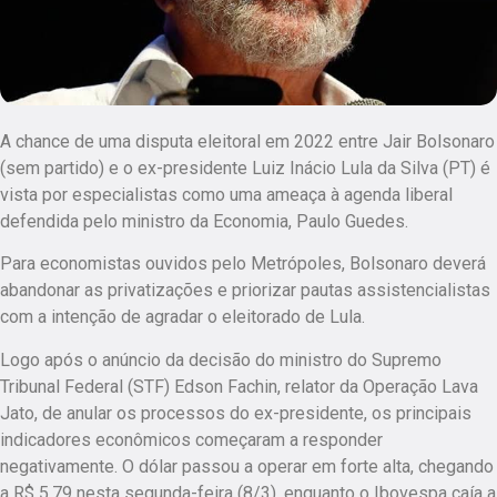
A chance de uma disputa eleitoral em 2022 entre Jair Bolsonaro
(sem partido) e o ex-presidente Luiz Inácio Lula da Silva (PT) é
vista por especialistas como uma ameaça à agenda liberal
defendida pelo ministro da Economia, Paulo Guedes.
Para economistas ouvidos pelo Metrópoles, Bolsonaro deverá
abandonar as privatizações e priorizar pautas assistencialistas
com a intenção de agradar o eleitorado de Lula.
Logo após o anúncio da decisão do ministro do Supremo
Tribunal Federal (STF) Edson Fachin, relator da Operação Lava
Jato, de anular os processos do ex-presidente, os principais
indicadores econômicos começaram a responder
negativamente. O dólar passou a operar em forte alta, chegando
a R$ 5,79 nesta segunda-feira (8/3), enquanto o Ibovespa caía a