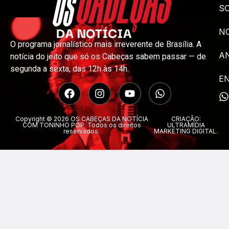
S
NO
O programa jornalístico mais irreverente de Brasília. A
A
notícia do jeito que só os Cabeças sabem passar — de
segunda a sexta, das 12h às 14h.
E
Copyright © 2026 OS CABEÇAS DA NOTÍCIA
CRIAÇÃO:
COM TONINHO POP. Todos os direitos
ULTRAMÍDIA
reservados.
MARKETING DIGITAL.