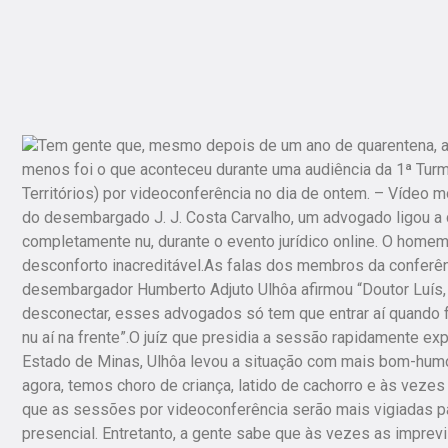
Tem gente que, mesmo depois de um ano de quarentena, a
menos foi o que aconteceu durante uma audiência da 1ª Turma
Territórios) por videoconferência no dia de ontem. – Vídeo m
do desembargado J. J. Costa Carvalho, um advogado ligou a
completamente nu, durante o evento jurídico online. O homem
desconforto inacreditável.As falas dos membros da conferên
desembargador Humberto Adjuto Ulhôa afirmou “Doutor Luís, 
desconectar, esses advogados só tem que entrar aí quando fo
nu aí na frente”.O juíz que presidia a sessão rapidamente ex
Estado de Minas, Ulhôa levou a situação com mais bom-humo
agora, temos choro de criança, latido de cachorro e às vezes
que as sessões por videoconferência serão mais vigiadas pa
presencial. Entretanto, a gente sabe que às vezes as impre