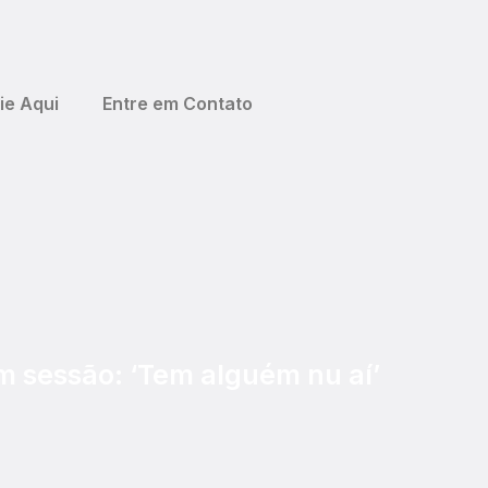
ie Aqui
Entre em Contato
 sessão: ‘Tem alguém nu aí’