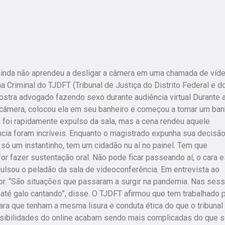
inda não aprendeu a desligar a câmera em uma chamada de víde
 Criminal do TJDFT (Tribunal de Justiça do Distrito Federal e d
ostra advogado fazendo sexo durante audiência virtual Durante a
 câmera, colocou ela em seu banheiro e começou a tomar um ban
 foi rapidamente expulso da sala, mas a cena rendeu aquele
cia foram incríveis. Enquanto o magistrado expunha sua decisão
só um instantinho, tem um cidadão nu aí no painel. Tem que
r fazer sustentação oral. Não pode ficar passeando aí, o cara e
pulsou o peladão da sala de videoconferência. Em entrevista ao
r. “São situações que passaram a surgir na pandemia. Nas ses
 até galo cantando”, disse. O TJDFT afirmou que tem trabalhado 
ra que tenham a mesma lisura e conduta ética do que o tribunal
visibilidades do online acabam sendo mais complicadas do que 