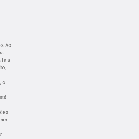
o. Ao
os
 fala
ho,
, o
stá
sões
para
se