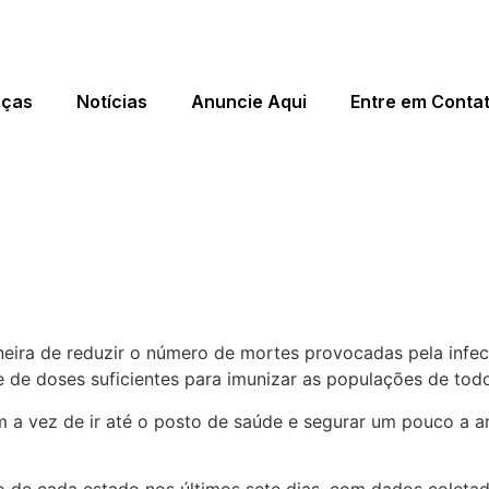
eças
Notícias
Anuncie Aqui
Entre em Conta
ra a Covid? Site estima data 
aneira de reduzir o número de mortes provocadas pela inf
ade de doses suficientes para imunizar as populações de to
 a vez de ir até o posto de saúde e segurar um pouco a an