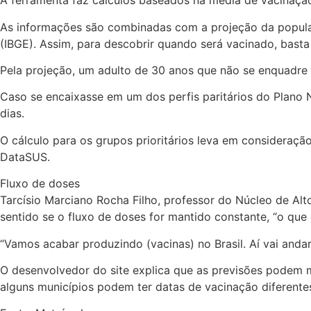
A ferramenta faz cálculos baseados na média de vacinação
As informações são combinadas com a projeção da população
(IBGE). Assim, para descobrir quando será vacinado, basta 
Pela projeção, um adulto de 30 anos que não se enquadre n
Caso se encaixasse em um dos perfis paritários do Plano 
dias.
O cálculo para os grupos prioritários leva em consideraçã
DataSUS.
Fluxo de doses
Tarcísio Marciano Rocha Filho, professor do Núcleo de Al
sentido se o fluxo de doses for mantido constante, “o qu
“Vamos acabar produzindo (vacinas) no Brasil. Aí vai andar 
O desenvolvedor do site explica que as previsões podem m
alguns municípios podem ter datas de vacinação diferente