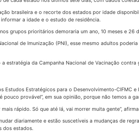
 de cada estado nos últimos sete dias, com dados coletado
 brasileira e o recorte dos estados por idade disponibiliz
informar a idade e o estudo de residência.
os grupos prioritários demoraria um ano, 10 meses e 26 di
Nacional de Imunização (PNI), esse mesmo adultos poderia
o a estratégia da Campanha Nacional de Vacinação contra g
tos Estudos Estratégicos para o Desenvolvimento-CIFMC e I
e é pouco provável”, em sua opinião, porque não temos a g
mais rápido. Só que até lá, vai morrer muita gente”, afirma
udar diariamente e estão suscetíveis a mudanças de regras
s dos estados.