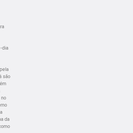
ra
-dia
 pela
á são
bém
a
 no
erno
ca
na da
 como