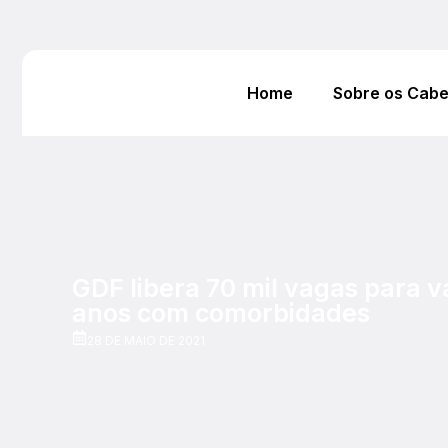
Home
Sobre os Cab
GDF libera 70 mil vagas para 
anos com comorbidades
28 DE MAIO DE 2021