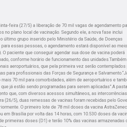
inta-feira (27/5) a liberação de 70 mil vagas de agendamento pa
os no plano local de vacinação. Segundo ele, a nova fase inclui
 último grupo inserido pelo Ministério da Saúde, de Doenças
, para essas pessoas, o agendamento estará disponível ao meio
). O paciente que conseguir agendar sua dose de vacina poderá
sábado, conforme horário de funcionamento das unidades.Também
onais aeroportuários, que pela primeira vez serão contemplados
gas para profissionais das Forças de Segurança e Salvamento.“J
ão mais 70 mil para comorbidades, além de aeroportuários e tam
s que já estão sendo programadas para serem aplicadas”.A past
mento que, com diversos acessos simultâneos, as intercorrências
ira (26/5), duas remessas de vacinas foram recebidas pelo Gov
eriormente. O primeiro lote de 78 mil doses da vacina AstraZene
 em Brasília por volta das 14 horas, com 10.530 doses da vaci
 de primeiras doses (D1) e terão 10% das vacinas armazenadas