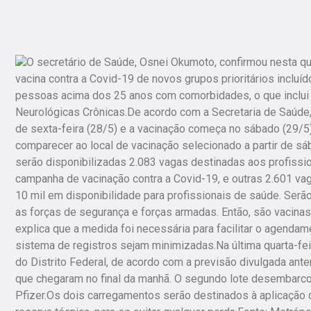
O secretário de Saúde, Osnei Okumoto, confirmou nesta qu
vacina contra a Covid-19 de novos grupos prioritários incluíd
pessoas acima dos 25 anos com comorbidades, o que inclui o
Neurológicas Crônicas.De acordo com a Secretaria de Saúde
de sexta-feira (28/5) e a vacinação começa no sábado (29/5
comparecer ao local de vacinação selecionado a partir de 
serão disponibilizadas 2.083 vagas destinadas aos profissi
campanha de vacinação contra a Covid-19, e outras 2.601 va
10 mil em disponibilidade para profissionais de saúde. Ser
as forças de segurança e forças armadas. Então, são vacina
explica que a medida foi necessária para facilitar o agenda
sistema de registros sejam minimizadas.Na última quarta-fe
do Distrito Federal, de acordo com a previsão divulgada ant
que chegaram no final da manhã. O segundo lote desembarcou
Pfizer.Os dois carregamentos serão destinados à aplicação