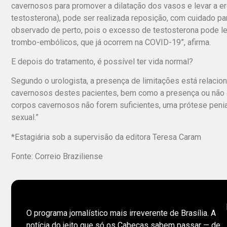
cavernosos para promover a dilatação dos vasos e levar a er
testosterona), pode ser realizada reposição, com cuidado pa
observado de perto, pois o excesso de testosterona pode l
trombo-embólicos, que já ocorrem na COVID-19”, afirma.
E depois do tratamento, é possível ter vida normal?
Segundo o urologista, a presença de limitações está relacion
cavernosos destes pacientes, bem como a presença ou não d
corpos cavernosos não forem suficientes, uma prótese penian
sexual.”
*Estagiária sob a supervisão da editora Teresa Caram
Fonte: Correio Braziliense
O programa jornalístico mais irreverente de Brasília. A
notícia do jeito que só os Cabeças sabem passar — de