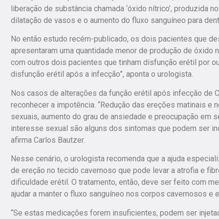
liberação de substância chamada ‘óxido nítrico’, produzida
dilatação de vasos e o aumento do fluxo sanguíneo para den
No então estudo recém-publicado, os dois pacientes que de
apresentaram uma quantidade menor de produção de óxido n
com outros dois pacientes que tinham disfunção erétil por o
disfunção erétil após a infecção”, aponta o urologista.
Nos casos de alterações da função erétil após infecção de C
reconhecer a impotência. “Redução das ereções matinais e n
sexuais, aumento do grau de ansiedade e preocupação em se
interesse sexual são alguns dos sintomas que podem ser indí
afirma Carlos Bautzer.
Nesse cenário, o urologista recomenda que a ajuda especializ
de ereção no tecido cavernoso que pode levar a atrofia e fib
dificuldade erétil. O tratamento, então, deve ser feito com m
ajudar a manter o fluxo sanguíneo nos corpos cavernosos e e
“Se estas medicações forem insuficientes, podem ser injet