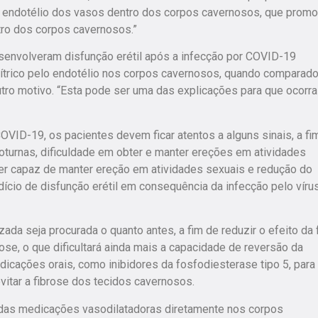
 no endotélio dos vasos dentro dos corpos cavernosos, que prom
tro dos corpos cavernosos.”
senvolveram disfunção erétil após a infecção por COVID-19
ítrico pelo endotélio nos corpos cavernosos, quando comparad
utro motivo. “Esta pode ser uma das explicações para que ocorra
OVID-19, os pacientes devem ficar atentos a alguns sinais, a fi
oturnas, dificuldade em obter e manter ereções em atividades
r capaz de manter ereção em atividades sexuais e redução do
cio de disfunção erétil em consequência da infecção pelo vírus
ada seja procurada o quanto antes, a fim de reduzir o efeito da 
rose, o que dificultará ainda mais a capacidade de reversão da
edicações orais, como inibidores da fosfodiesterase tipo 5, para
vitar a fibrose dos tecidos cavernosos.
adas medicações vasodilatadoras diretamente nos corpos