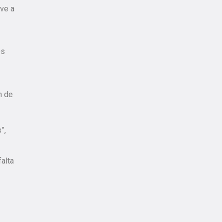
ove a
os
m de
”,
falta