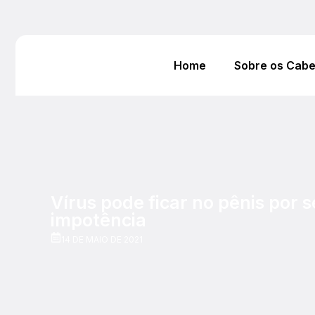
Home
Sobre os Cab
Vírus pode ficar no pênis por 
impotência
14 DE MAIO DE 2021