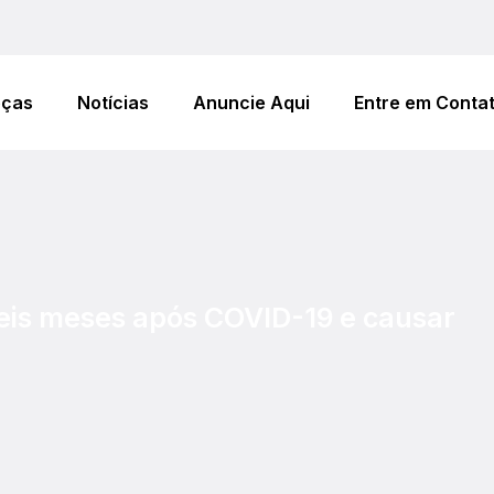
eças
Notícias
Anuncie Aqui
Entre em Conta
seis meses após COVID-19 e causar