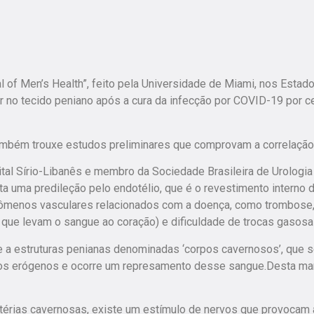
 of Men’s Health”, feito pela Universidade de Miami, nos Estad
r no tecido peniano após a cura da infecção por COVID-19 por c
mbém trouxe estudos preliminares que comprovam a correlação
tal Sírio-Libanês e membro da Sociedade Brasileira de Urologia
a uma predileção pelo endotélio, que é o revestimento interno 
nômenos vasculares relacionados com a doença, como trombose
que levam o sangue ao coração) e dificuldade de trocas gasosa
e a estruturas penianas denominadas ‘corpos cavernosos’, que 
os erógenos e ocorre um represamento desse sangue.Desta man
térias cavernosas, existe um estímulo de nervos que provocam 