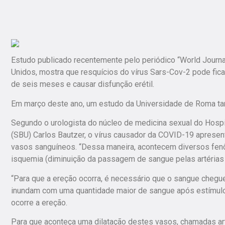
Estudo publicado recentemente pelo periódico “World Journal
Unidos, mostra que resquícios do vírus Sars-Cov-2 pode fica
de seis meses e causar disfunção erétil.
Em março deste ano, um estudo da Universidade de Roma ta
Segundo o urologista do núcleo de medicina sexual do Hospi
(SBU) Carlos Bautzer, o vírus causador da COVID-19 apresent
vasos sanguíneos. “Dessa maneira, acontecem diversos fe
isquemia (diminuição da passagem de sangue pelas artérias 
“Para que a ereção ocorra, é necessário que o sangue chegu
inundam com uma quantidade maior de sangue após estímul
ocorre a ereção.
Para que aconteça uma dilatação destes vasos, chamadas ar