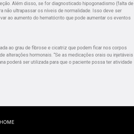
eção. Além disso, se for diagnosticado hipogonadismo (falta de
ra não ultrapassar os níveis de normalidade. Isso deve ser
evar ao aumento do hematócrito que pode aumentar os eventos
ada ao grau de fibrose e cicatriz que podem ficar nos corpos
e alterações hormonais. “Se as medicações orais ou injetáveis
a poderá ser utilizada para que o paciente possa ter atividade
HOME