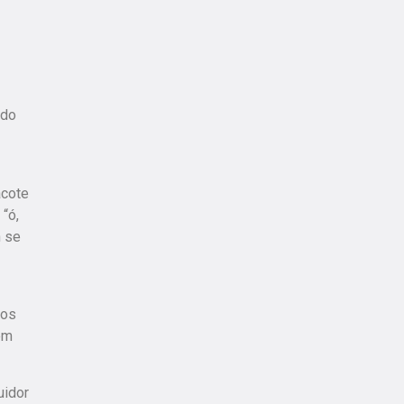
 do
acote
“ó,
n se
 os
em
uidor