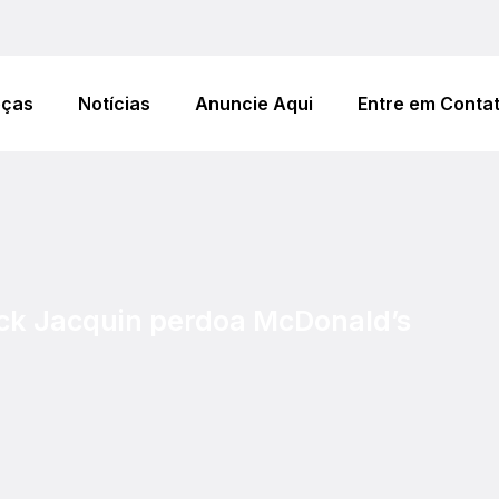
eças
Notícias
Anuncie Aqui
Entre em Conta
ck Jacquin perdoa McDonald’s