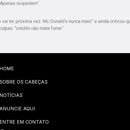
. Apenas respeitem”.
 vai ter próxima vez. Mc Donald’s nunca mais” e ainda criticou q
ulpas: “crédito não mata fome”.
HOME
SOBRE OS CABEÇAS
NOTÍCIAS
ANUNCIE AQUI
ENTRE EM CONTATO