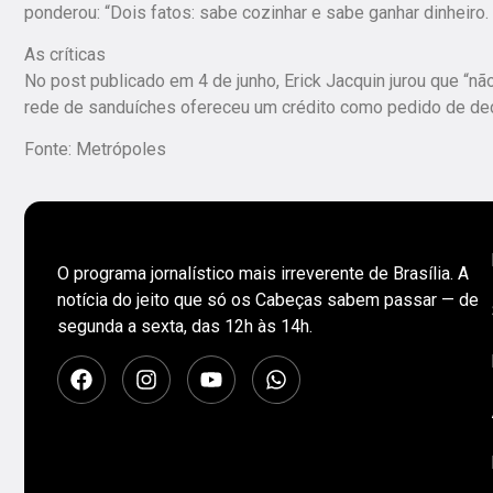
ponderou: “Dois fatos: sabe cozinhar e sabe ganhar dinheiro
As críticas
No post publicado em 4 de junho, Erick Jacquin jurou que “não
rede de sanduíches ofereceu um crédito como pedido de dec
Fonte: Metrópoles
O programa jornalístico mais irreverente de Brasília. A
notícia do jeito que só os Cabeças sabem passar — de
segunda a sexta, das 12h às 14h.