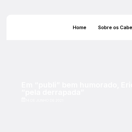
Home
Sobre os Cab
Em “publi” bem humorado, Eri
“pela derrapada”
14 DE JUNHO DE 2021