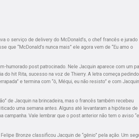
a o serviço de delivery do McDonald’s, o chef francês e jurado
disse que “McDonald’s nunca mais” ele agora vem de “Eu amo o
em-humorado post patrocinado. Nele Jacquin aparece com um p
do hit Rita, sucesso na voz de Thierry. A letra começa pedindo 
errapada” e termina com “ô, Méqui, eu não resisto” e com Jacqui
ão” de Jacquin na brincadeira, mas o francês também recebeu
 criticado uma semana antes. Alguns até levantaram a hipótese de
a campanha. Vale lembrar que o post anterior não tem o aviso “
 Felipe Bronze classificou Jacquin de “gênio” pela ação. Um seg