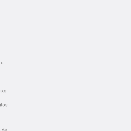
 e
ixo
itos
e de