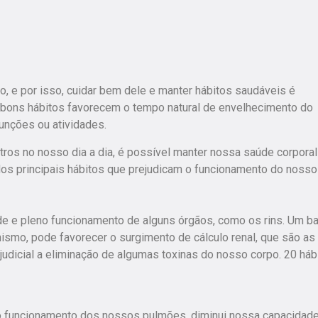
 e por isso, cuidar bem dele e manter hábitos saudáveis é
 bons hábitos favorecem o tempo natural de envelhecimento do
unções ou atividades.
utros no nosso dia a dia, é possível manter nossa saúde corporal
dos principais hábitos que prejudicam o funcionamento do nosso
e e pleno funcionamento de alguns órgãos, como os rins. Um ba
smo, pode favorecer o surgimento de cálculo renal, que são as
judicial a eliminação de algumas toxinas do nosso corpo. 20 háb
ca o funcionamento dos nossos pulmões, diminui nossa capacidad