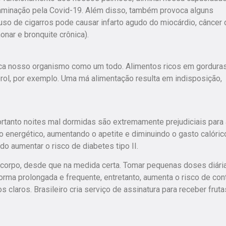
ntaminação pela Covid-19. Além disso, também provoca alguns
o de cigarros pode causar infarto agudo do miocárdio, câncer 
nar e bronquite crônica).
ica nosso organismo como um todo. Alimentos ricos em gordura
rol, por exemplo. Uma má alimentação resulta em indisposição,
tanto noites mal dormidas são extremamente prejudiciais para 
energético, aumentando o apetite e diminuindo o gasto calórico
do aumentar o risco de diabetes tipo II.
 corpo, desde que na medida certa. Tomar pequenas doses diári
orma prolongada e frequente, entretanto, aumenta o risco de cont
s claros. Brasileiro cria serviço de assinatura para receber frut