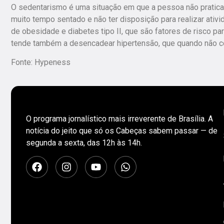
O sedentarismo é uma situação em que a pessoa não pratica 
muito tempo sentado e não ter disposição para realizar ati
de obesidade e diabetes tipo II, que são fatores de risco par
tende também a desencadear hipertensão, que quando não con
Fonte: Hypeness
O programa jornalístico mais irreverente de Brasília. A
notícia do jeito que só os Cabeças sabem passar — de
segunda a sexta, das 12h às 14h.