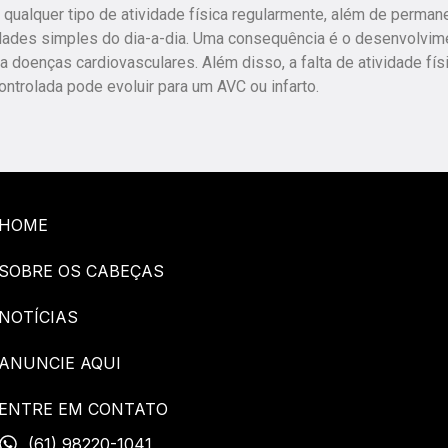
qualquer tipo de atividade física regularmente, além de perman
vidades simples do dia-a-dia. Uma consequência é o desenvolvim
a doenças cardiovasculares. Além disso, a falta de atividade fís
trolada pode evoluir para um AVC ou infarto.
HOME
SOBRE OS CABEÇAS
NOTÍCIAS
ANUNCIE AQUI
ENTRE EM CONTATO
(61) 98220-1041