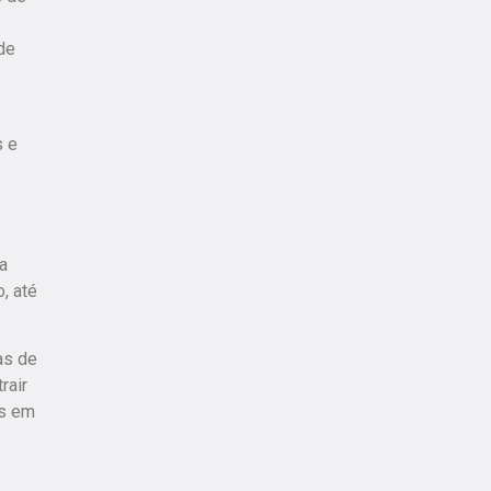
de
s e
a
, até
as de
rair
as em