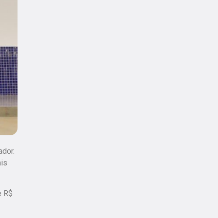
ador.
ais
e R$