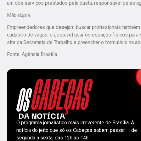
um dos serviços prestados pela pasta, responsável pelas ag
Mão dupla
Empreendedores que desejam buscar profissionais também po
cadastro de vagas, é possível usar os espaços físicos para
site da Secretaria de Trabalho e preencher o formulário na a
Fonte: Agência Brasília
O programa jornalístico mais irreverente de Brasília. A
notícia do jeito que só os Cabeças sabem passar — de
segunda a sexta, das 12h às 14h.