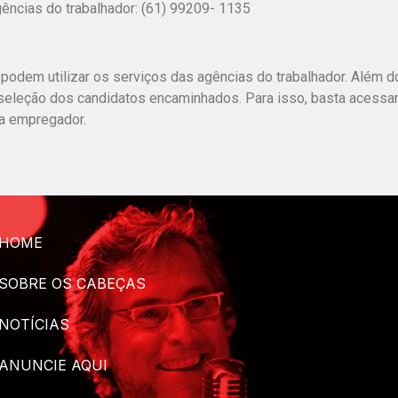
ências do trabalhador: (61) 99209- 1135
dem utilizar os serviços das agências do trabalhador. Além d
 seleção dos candidatos encaminhados. Para isso, basta acessar
ba empregador.
HOME
SOBRE OS CABEÇAS
NOTÍCIAS
ANUNCIE AQUI