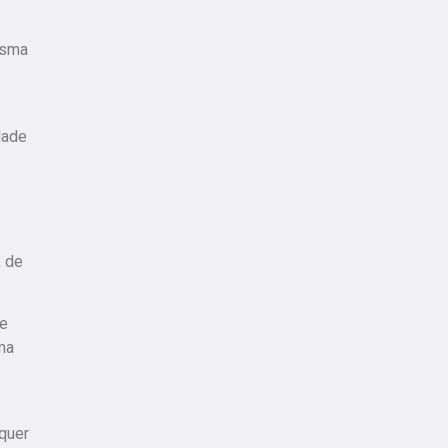
esma
dade
, de
de
ma
quer