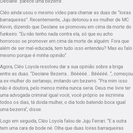
Deolane “parece uma bezerra”.
Cléo ainda usou o mesmo vídeo para chamar as duas de “loiras
barraqueiras”. Recentemente, Juju detonou a ex-mulher de MC
Kevin, dizendo que Deolane se promoveu em cima da morte do
funkeiro. “Eu não tenho nada contra ela, só que eu acho
horroroso se promover em cima da morte de alguém. Fora que
além de ser mal-educada, tem tudo isso entendeu? Mas eu falo
mesmo porque é minha opinião“.
Agora, Cléo Loyola resolveu dar a sua opinião sobre a briga
entre as duas. “Deolane Bezerra… Bééééé… Bééééé…“, começou
a ex-mulher do sertanejo, imitando um bezerro. “Pra mim isso
não é doutora, pelo menos minha nunca seria. Deus me livre ter
uma advogada criminal igual você, você próprio se incrimina
todos os dias, tá doida mulher, o dia todo batendo boca igual
uma bezerra“, disse.
Logo em seguida, Cléo Loyola falou de Juju Ferrari. “E a outra
tem uma cara de bode né. Olha que duas loiras barraqueiras