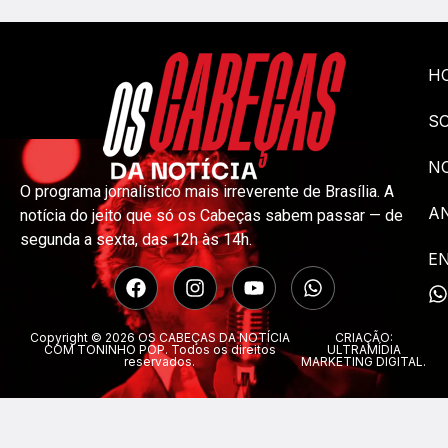
H
S
NO
O programa jornalístico mais irreverente de Brasília. A
A
notícia do jeito que só os Cabeças sabem passar — de
segunda a sexta, das 12h às 14h.
E
Copyright © 2026 OS CABEÇAS DA NOTÍCIA
CRIAÇÃO:
COM TONINHO POP. Todos os direitos
ULTRAMÍDIA
reservados.
MARKETING DIGITAL.