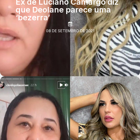
Ex de Luciano Camargo diz
que Deolane parece uma
‘bezerra’
08 DE SETEMBRO DE 2021