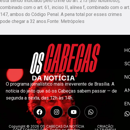
está sendo indiciado pelo crime do art. 213 (ato libidinoso),
combinado com o art. 61, inciso II, alínea f, combinado com o art.
147, ambos do Código Penal. A pena total por esses crimes
pode chegar a 32 anos.Fonte: Metrópoles
H
S
NO
O programa jornalístico mais irreverente de Brasília. A
A
notícia do jeito que só os Cabeças sabem passar — de
segunda a sexta, das 12h às 14h.
E
Copyright © 2026 OS CABEÇAS DA NOTÍCIA
CRIAÇÃO:
COM TONINHO POP. Todos os direitos
ULTRAMÍDIA