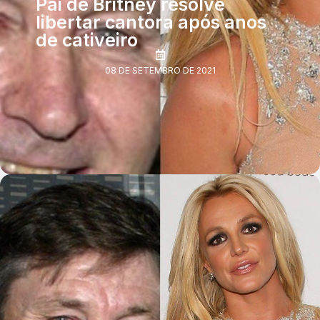
Pai de Britney resolve
libertar cantora após anos
de cativeiro
08 DE SETEMBRO DE 2021