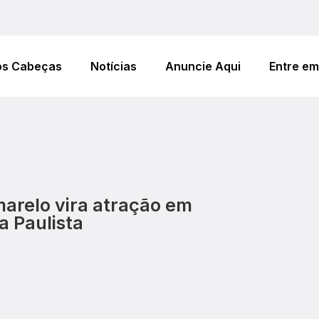
os Cabeças
Notícias
Anuncie Aqui
Entre em
marelo vira atração em
a Paulista