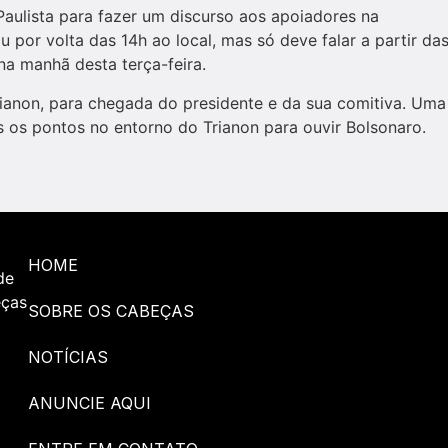
Paulista para fazer um discurso aos apoiadores na
 por volta das 14h ao local, mas só deve falar a partir da
na manhã desta terça-feira.
ianon, para chegada do presidente e da sua comitiva. Uma
os pontos no entorno do Trianon para ouvir Bolsonaro.
HOME
de
eças
SOBRE OS CABEÇAS
NOTÍCIAS
ANUNCIE AQUI