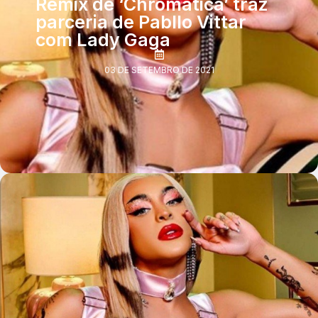
Remix de ‘Chromatica’ traz
parceria de Pabllo Vittar
com Lady Gaga
03 DE SETEMBRO DE 2021