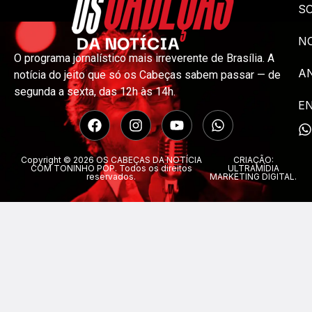
S
NO
O programa jornalístico mais irreverente de Brasília. A
A
notícia do jeito que só os Cabeças sabem passar — de
segunda a sexta, das 12h às 14h.
E
Copyright © 2026 OS CABEÇAS DA NOTÍCIA
CRIAÇÃO:
COM TONINHO POP. Todos os direitos
ULTRAMÍDIA
reservados.
MARKETING DIGITAL.