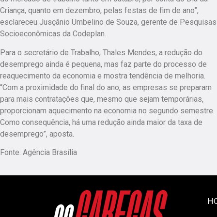
Criança, quanto em dezembro, pelas festas de fim de ano”,
esclareceu Jusçânio Umbelino de Souza, gerente de Pesquisas
Socioeconômicas da Codeplan.
Para o secretário de Trabalho, Thales Mendes, a redução do
desemprego ainda é pequena, mas faz parte do processo de
reaquecimento da economia e mostra tendência de melhoria.
“Com a proximidade do final do ano, as empresas se preparam
para mais contratações que, mesmo que sejam temporárias,
proporcionam aquecimento na economia no segundo semestre.
Como consequência, há uma redução ainda maior da taxa de
desemprego”, aposta.
Fonte: Agência Brasília
H