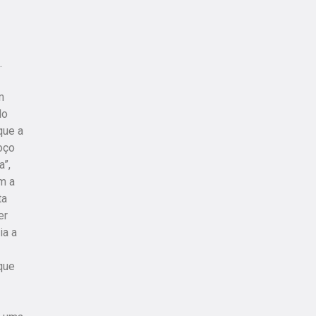
.
m
do
que a
oço
a”,
m a
ta
er
ia a
que