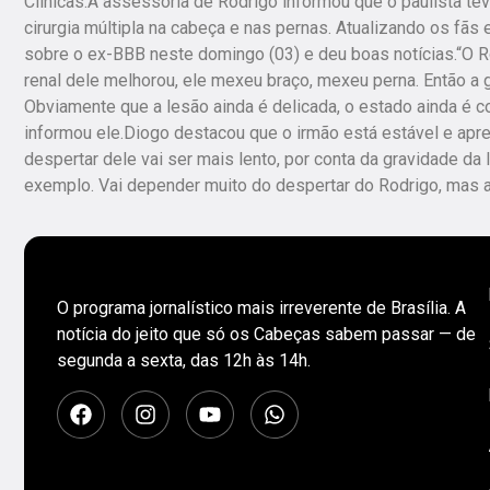
Clínicas.A assessoria de Rodrigo informou que o paulista tev
cirurgia múltipla na cabeça e nas pernas. Atualizando os fã
sobre o ex-BBB neste domingo (03) e deu boas notícias.“O Ro
renal dele melhorou, ele mexeu braço, mexeu perna. Então a
Obviamente que a lesão ainda é delicada, o estado ainda é c
informou ele.Diogo destacou que o irmão está estável e apr
despertar dele vai ser mais lento, por conta da gravidade da 
exemplo. Vai depender muito do despertar do Rodrigo, mas a 
O programa jornalístico mais irreverente de Brasília. A
notícia do jeito que só os Cabeças sabem passar — de
segunda a sexta, das 12h às 14h.