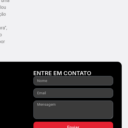
r uma
lou
ção
ra”,
o
por
ENTRE EM CONTATO
Enviar