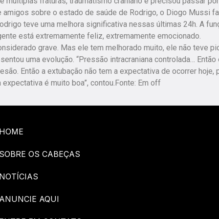
e múltiplas fraturas, traumatismo craniano e precisou passar po
s e amigos sobre o estado de saúde de Rodrigo, o Diogo Mussi fa
drigo teve uma melhora significativa nessas últimas 24h. A fun
 gente está extremamente feliz, extremamente emocionado.
onsiderado grave. Mas ele tem melhorado muito, ele não teve pio
esentou uma evolução. “Pressão intracraniana controlada… Então 
lesão. Então a extubação não tem a expectativa de ocorrer hoje, 
expectativa é muito boa”, contou.Fonte: Em off
HOME
SOBRE OS CABEÇAS
NOTÍCIAS
ANUNCIE AQUI