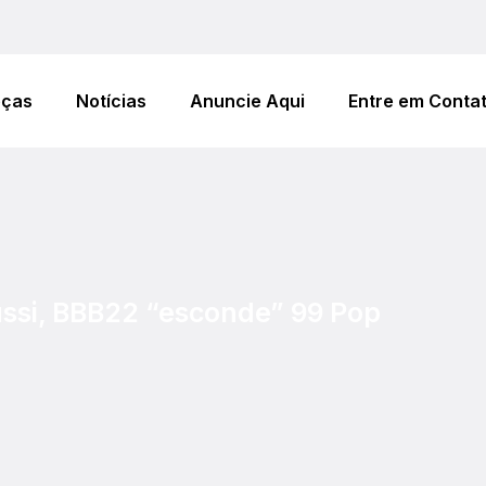
eças
Notícias
Anuncie Aqui
Entre em Conta
ssi, BBB22 “esconde” 99 Pop