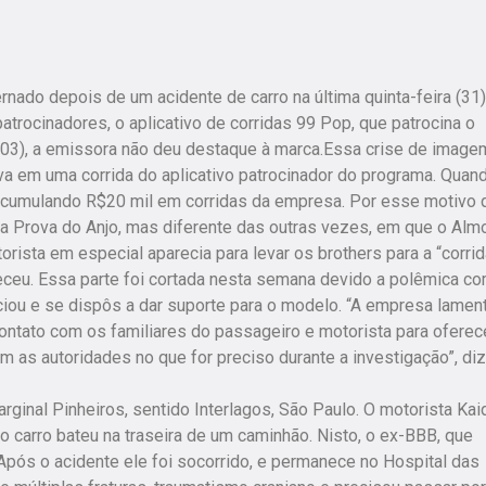
nado depois de um acidente de carro na última quinta-feira (31)
trocinadores, o aplicativo de corridas 99 Pop, que patrocina o
03), a emissora não deu destaque à marca.Essa crise de image
a em uma corrida do aplicativo patrocinador do programa. Quan
acumulando R$20 mil em corridas da empresa. Por esse motivo 
da Prova do Anjo, mas diferente das outras vezes, em que o Alm
ista em especial aparecia para levar os brothers para a “corrid
eceu. Essa parte foi cortada nesta semana devido a polêmica co
iou e se dispôs a dar suporte para o modelo. “A empresa lamen
ntato com os familiares do passageiro e motorista para oferec
 as autoridades no que for preciso durante a investigação”, diz
inal Pinheiros, sentido Interlagos, São Paulo. O motorista Kai
 o carro bateu na traseira de um caminhão. Nisto, o ex-BBB, que
Após o acidente ele foi socorrido, e permanece no Hospital das