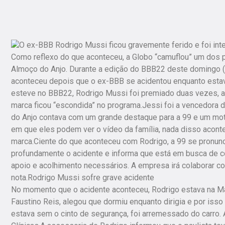
O ex-BBB Rodrigo Mussi ficou gravemente ferido e foi inter
Como reflexo do que aconteceu, a Globo “camuflou” um dos pa
Almoço do Anjo. Durante a edição do BBB22 deste domingo (
aconteceu depois que o ex-BBB se acidentou enquanto estav
esteve no BBB22, Rodrigo Mussi foi premiado duas vezes, 
marca ficou “escondida” no programa.Jessi foi a vencedora 
do Anjo contava com um grande destaque para a 99 e um motor
em que eles podem ver o vídeo da família, nada disso acont
marca.Ciente do que aconteceu com Rodrigo, a 99 se pronunc
profundamente o acidente e informa que está em busca de co
apoio e acolhimento necessários. A empresa irá colaborar com
nota.Rodrigo Mussi sofre grave acidente
No momento que o acidente aconteceu, Rodrigo estava na Marg
Faustino Reis, alegou que dormiu enquanto dirigia e por isso
estava sem o cinto de segurança, foi arremessado do carro. 