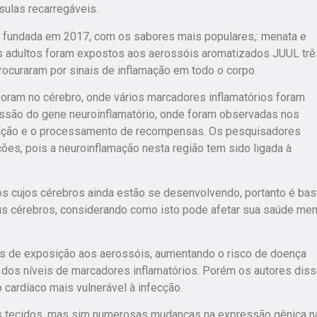
ulas recarregáveis.
 fundada em 2017, com os sabores mais populares,: menata e
tos adultos foram expostos aos aerossóis aromatizados JUUL trê
ocuraram por sinais de inflamação em todo o corpo.
oram no cérebro, onde vários marcadores inflamatórios foram
ssão do gene neuroinflamatório, onde foram observadas nos
tivação e o processamento de recompensas. Os pesquisadores
es, pois a neuroinflamação nesta região tem sido ligada à
s cujos cérebros ainda estão se desenvolvendo, portanto é bas
us cérebros, considerando como isto pode afetar sua saúde men
s de exposição aos aerossóis, aumentando o risco de doença
o dos níveis de marcadores inflamatórios. Porém os autores dis
cardíaco mais vulnerável à infecção.
os tecidos, mas sim numerosas mudanças na expressão gênica n