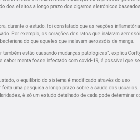
o dos efeitos a longo prazo dos cigarros eletrônicos baseado
ora, durante o estudo, foi constatado que as reações inflamatóri
ado. Por exemplo, os corações dos ratos que inalaram aerossó
bacteriana do que aqueles que inalavam aerossóis de manga.
r também estão causando mudanças patológicas”, explica Cortty
e sabor menta fosse infectado com covid-19, é possível que s
stado, o equilíbrio do sistema é modificado através do uso
er feita uma pesquisa a longo prazo sobre a saúde dos usuários.
cularidades, é só um estudo detalhado de cada pode determinar 