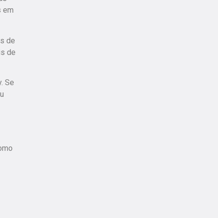
s em
as de
is de
. Se
eu
como