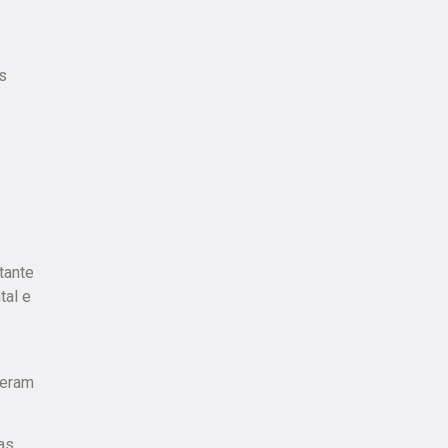
s
tante
tal e
seram
as