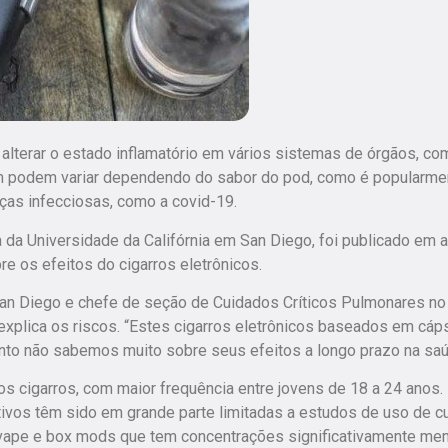
 alterar o estado inflamatório em vários sistemas de órgãos, co
ém podem variar dependendo do sabor do pod, como é popularme
ças infecciosas, como a covid-19.
da Universidade da Califórnia em San Diego, foi publicado em a
bre os efeitos do cigarros eletrônicos.
an Diego e chefe de seção de Cuidados Críticos Pulmonares no
explica os riscos. “Estes cigarros eletrônicos baseados em cáp
anto não sabemos muito sobre seus efeitos a longo prazo na saú
 cigarros, com maior frequência entre jovens de 18 a 24 anos.
ivos têm sido em grande parte limitadas a estudos de uso de c
 vape e box mods que tem concentrações significativamente me