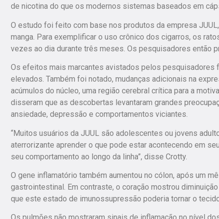
de nicotina do que os modernos sistemas baseados em cáps
O estudo foi feito com base nos produtos da empresa JUUL,
manga. Para exemplificar o uso crônico dos cigarros, os ra
vezes ao dia durante três meses. Os pesquisadores então pr
Os efeitos mais marcantes avistados pelos pesquisadores f
elevados. Também foi notado, mudanças adicionais na expre
acúmulos do núcleo, uma região cerebral crítica para a mo
disseram que as descobertas levantaram grandes preocupaçõ
ansiedade, depressão e comportamentos viciantes.
“Muitos usuários da JUUL são adolescentes ou jovens adulto
aterrorizante aprender o que pode estar acontecendo em se
seu comportamento ao longo da linha”, disse Crotty.
O gene inflamatório também aumentou no cólon, após um mê
gastrointestinal. Em contraste, o coração mostrou diminuiçã
que este estado de imunossupressão poderia tornar o tecido 
Os pulmões não mostraram sinais de inflamação no nível d