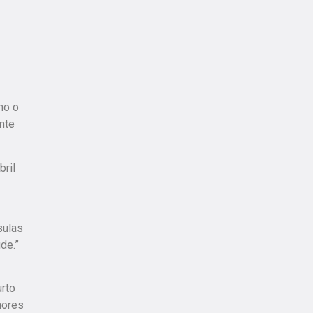
mo o
nte
bril
sulas
de.”
urto
nores