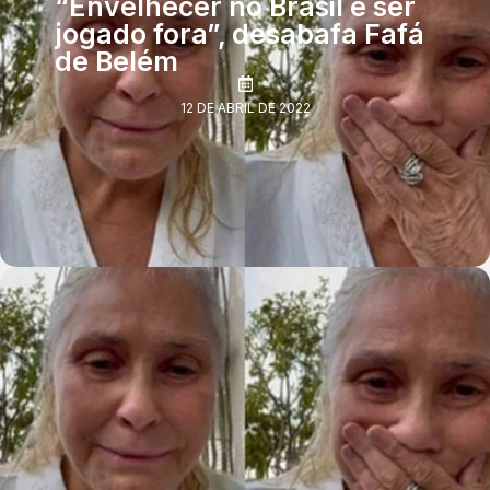
“Envelhecer no Brasil é ser
jogado fora”, desabafa Fafá
de Belém
12 DE ABRIL DE 2022