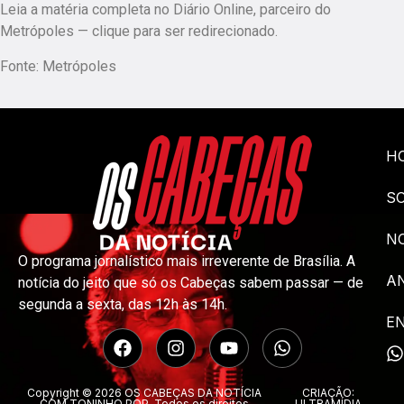
Leia a matéria completa no Diário Online, parceiro do
Metrópoles — clique para ser redirecionado.
Fonte: Metrópoles
H
S
NO
O programa jornalístico mais irreverente de Brasília. A
A
notícia do jeito que só os Cabeças sabem passar — de
segunda a sexta, das 12h às 14h.
E
Copyright © 2026 OS CABEÇAS DA NOTÍCIA
CRIAÇÃO:
COM TONINHO POP. Todos os direitos
ULTRAMÍDIA