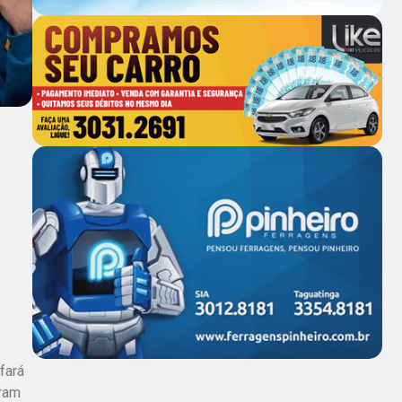
fará
eram