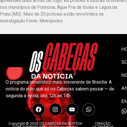
apreendeu duas armas de fogo. As prisões e buscas ocorreram
nos municípios de Formosa, Água Fria de Goiás e Lagoa da
Prata (MG). Mais de 20 policias estão envolvidos na
investigação.Fonte: Metrópoles
H
S
NO
O programa jornalístico mais irreverente de Brasília. A
A
notícia do jeito que só os Cabeças sabem passar — de
segunda a sexta, das 12h às 14h.
E
Copyright © 2026 OS CABEÇAS DA NOTÍCIA
CRIAÇÃO:
COM TONINHO POP. Todos os direitos
ULTRAMÍDIA